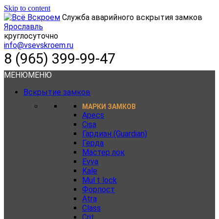
Skip to content
Служба аварийного вскрытия замков
Ярославль
круглосуточно
info@vsevskroem.ru
8 (965) 399-99-47
МЕНЮ
МЕНЮ
Вскрытие замков
МАРКИ ЗАМКОВ
Apecs
Cisa
Гардиан (Guardian)
Герда
Мастер лок
Evva
Kale
Mul t lock
Форпост
Atra
Class
Crit