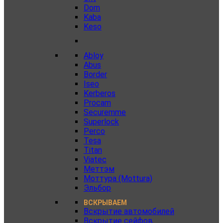
Dom
Kaba
Keso
Abloy
Abus
Border
Iseo
Kerberos
Procam
Securemme
Superlock
Perco
Tesa
Titan
Viatec
Меттэм
Моттура (Mottura)
Эльбор
ВСКРЫВАЕМ
Вскрытие автомобилей
Вскрытие сейфов