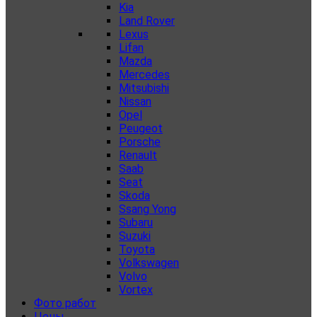
Kia
Land Rover
Lexus
Lifan
Mazda
Mercedes
Mitsubishi
Nissan
Opel
Peugeot
Porsche
Renault
Saab
Seat
Skoda
Ssang Yong
Subaru
Suzuki
Toyota
Volkswagen
Volvo
Vortex
Фото работ
Цены