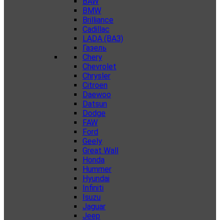
BAW
BMW
Brilliance
Cadillac
LADA (ВАЗ)
Газель
Chery
Chevrolet
Chrysler
Citroen
Daewoo
Datsun
Dodge
FAW
Ford
Geely
Great Wall
Honda
Hummer
Hyundai
Infiniti
Isuzu
Jaguar
Jeep