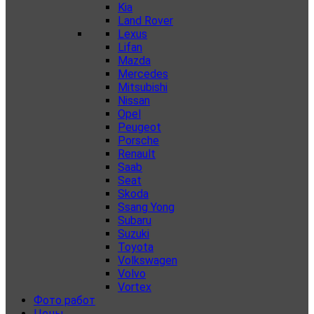
Kia
Land Rover
Lexus
Lifan
Mazda
Mercedes
Mitsubishi
Nissan
Opel
Peugeot
Porsche
Renault
Saab
Seat
Skoda
Ssang Yong
Subaru
Suzuki
Toyota
Volkswagen
Volvo
Vortex
Фото работ
Цены