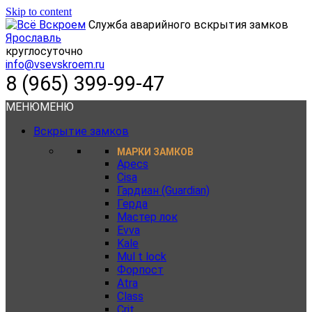
Skip to content
Служба аварийного вскрытия замков
Ярославль
круглосуточно
info@vsevskroem.ru
8 (965) 399-99-47
МЕНЮ
МЕНЮ
Вскрытие замков
МАРКИ ЗАМКОВ
Apecs
Cisa
Гардиан (Guardian)
Герда
Мастер лок
Evva
Kale
Mul t lock
Форпост
Atra
Class
Crit