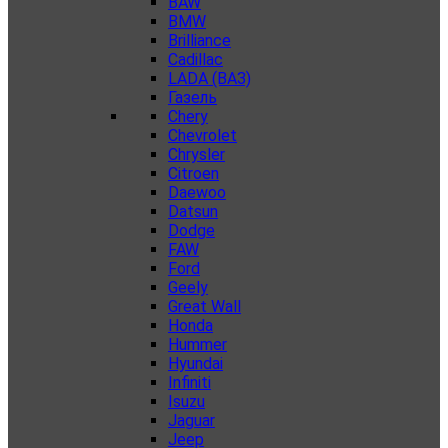
BAW
BMW
Brilliance
Cadillac
LADA (ВАЗ)
Газель
Chery
Chevrolet
Chrysler
Citroen
Daewoo
Datsun
Dodge
FAW
Ford
Geely
Great Wall
Honda
Hummer
Hyundai
Infiniti
Isuzu
Jaguar
Jeep