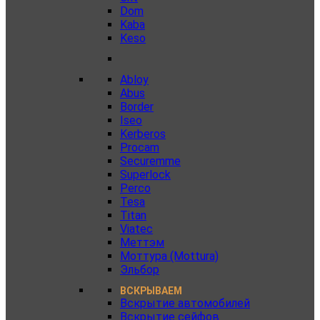
Dom
Kaba
Keso
Abloy
Abus
Border
Iseo
Kerberos
Procam
Securemme
Superlock
Perco
Tesa
Titan
Viatec
Меттэм
Моттура (Mottura)
Эльбор
ВСКРЫВАЕМ
Вскрытие автомобилей
Вскрытие сейфов