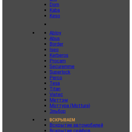
Dom
Kaba
Keso
Abloy
Abus
Border
Iseo
Kerberos
Procam
Securemme
Superlock
Perco
Tesa
Titan
Viatec
Меттэм
Моттура (Mottura)
Эльбор
ВСКРЫВАЕМ
Вскрытие автомобилей
Вскрытие сейфов