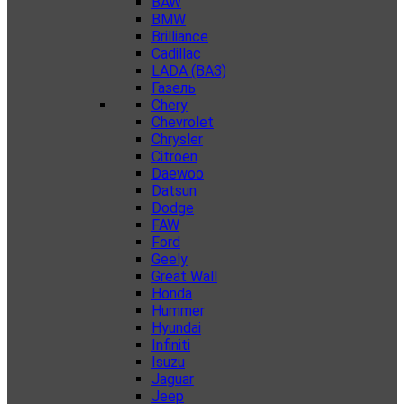
BAW
BMW
Brilliance
Cadillac
LADA (ВАЗ)
Газель
Chery
Chevrolet
Chrysler
Citroen
Daewoo
Datsun
Dodge
FAW
Ford
Geely
Great Wall
Honda
Hummer
Hyundai
Infiniti
Isuzu
Jaguar
Jeep