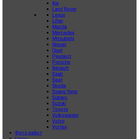
Kia
Land Rover
Lexus
Lifan
Mazda
Mercedes
Mitsubishi
Nissan
Opel
Peugeot
Porsche
Renault
Saab
Seat
Skoda
Ssang Yong
Subaru
Suzuki
Toyota
Volkswagen
Volvo
Vortex
Фото работ
Цены