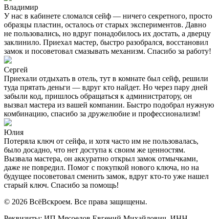
Владимир
У нас в кабинете сломался сейф — ничего секретного, просто
образцы пластин, осталось от старых экспериментов. Давно
не пользовались, но вдруг понадобилось их достать, а дверцу
заклинило. Приехал мастер, быстро разобрался, восстановил
замок и посоветовал смазывать механизм. Спасибо за работу!
Сергей
Приехали отдыхать в отель, тут в комнате был сейф, решили
туда прятать деньги — вдруг кто найдет. Но через пару дней
забыли код, пришлось обращаться к администратору, он
вызвал мастера из вашей компании. Быстро подобрал нужную
комбинацию, спасибо за дружелюбие и профессионализм!
Юлия
Потеряла ключ от сейфа, и хотя часто им не пользовалась,
было досадно, что нет доступа к своим же ценностям.
Вызвала мастера, он аккуратно открыл замок отмычками,
даже не повредил. Помог с покупкой нового ключа, но на
будущее посоветовал сменить замок, вдруг кто-то уже нашел
старый ключ. Спасибо за помощь!
© 2026 ВсёВскроем. Все права защищены.
Реквизиты: ИП Мясоедов Евгений Михайлович, ИНН