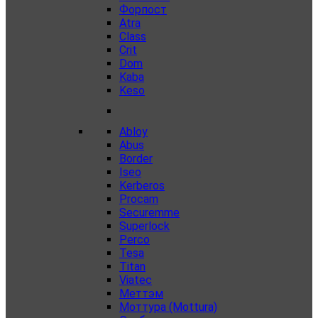
Форпост
Atra
Class
Crit
Dom
Kaba
Keso
Abloy
Abus
Border
Iseo
Kerberos
Procam
Securemme
Superlock
Perco
Tesa
Titan
Viatec
Меттэм
Моттура (Mottura)