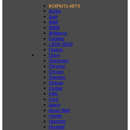
ВСКРЫТЬ АВТО
Acura
Audi
BAW
BMW
Brilliance
Cadillac
LADA (ВАЗ)
Газель
Chery
Chevrolet
Chrysler
Citroen
Daewoo
Datsun
Dodge
FAW
Ford
Geely
Great Wall
Honda
Hummer
Hyundai