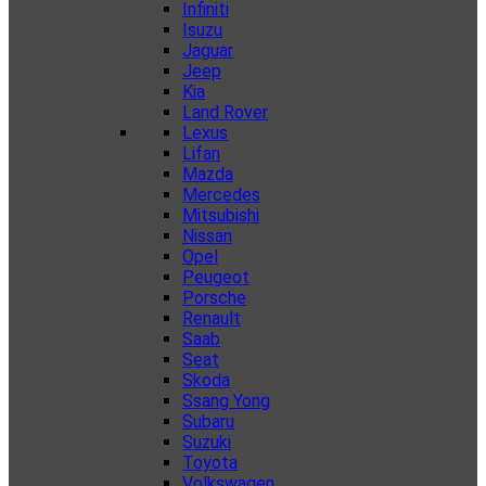
Infiniti
Isuzu
Jaguar
Jeep
Kia
Land Rover
Lexus
Lifan
Mazda
Mercedes
Mitsubishi
Nissan
Opel
Peugeot
Porsche
Renault
Saab
Seat
Skoda
Ssang Yong
Subaru
Suzuki
Toyota
Volkswagen