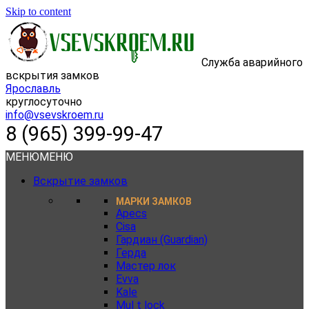
Skip to content
Служба аварийного
вскрытия замков
Ярославль
круглосуточно
info@vsevskroem.ru
8 (965) 399-99-47
МЕНЮ
МЕНЮ
Вскрытие замков
МАРКИ ЗАМКОВ
Apecs
Cisa
Гардиан (Guardian)
Герда
Мастер лок
Evva
Kale
Mul t lock