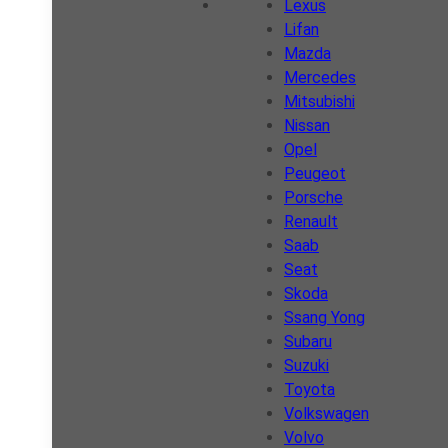
Lexus
Lifan
Mazda
Mercedes
Mitsubishi
Nissan
Opel
Peugeot
Porsche
Renault
Saab
Seat
Skoda
Ssang Yong
Subaru
Suzuki
Toyota
Volkswagen
Volvo