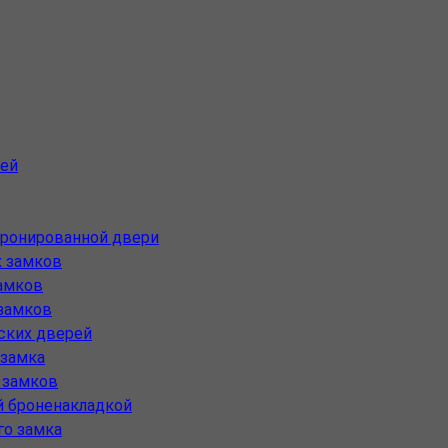
ей
бронированной двери
х замков
амков
замков
ских дверей
 замка
 замков
й броненакладкой
го замка