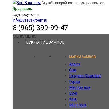
Skip
Служба аварийного вскрытия замков
to
Ярославль
content
круглосуточно
info@vsevskroem.ru
8 (965) 399-99-47
МЕНЮ
МЕНЮ
ВСКРЫТИЕ ЗАМКОВ
МАРКИ ЗАМКОВ
Apecs
Cisa
Гардиан (Guardian)
Герда
Мастер лок
Evva
Kale
Mul t lock