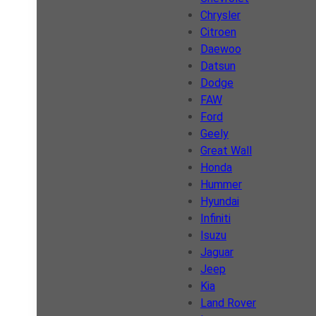
Chrysler
Citroen
Daewoo
Datsun
Dodge
FAW
Ford
Geely
Great Wall
Honda
Hummer
Hyundai
Infiniti
Isuzu
Jaguar
Jeep
Kia
Land Rover