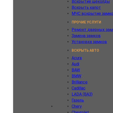
Вскрытие щеколды
Вскрыть капот
МЧС вскрытие замк
ПРОЧИЕ УСЛУГИ
Ремонт дверных зам
Замена замков
Установка замков
ВСКРЫТЬ АВТО
Acura
Audi
BAW
BMW
Brilliance
Cadillac
LADA (ВАЗ)
Газель
Chery
Chevrolet