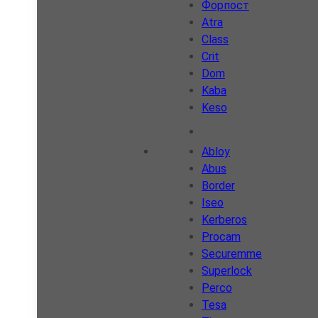
Форпост
Atra
Class
Crit
Dom
Kaba
Keso
Abloy
Abus
Border
Iseo
Kerberos
Procam
Securemme
Superlock
Perco
Tesa