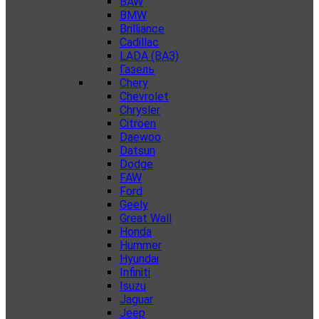
BAW
BMW
Brilliance
Cadillac
LADA (ВАЗ)
Газель
Chery
Chevrolet
Chrysler
Citroen
Daewoo
Datsun
Dodge
FAW
Ford
Geely
Great Wall
Honda
Hummer
Hyundai
Infiniti
Isuzu
Jaguar
Jeep