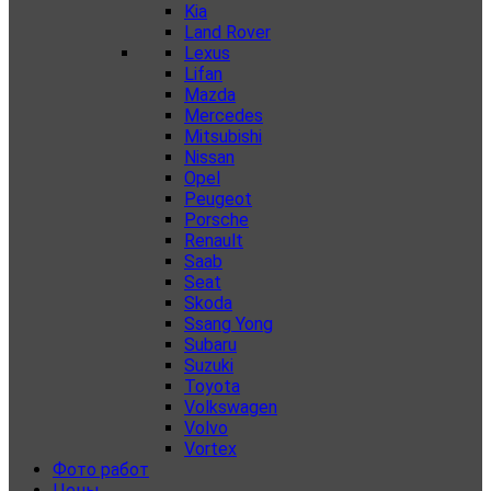
Kia
Land Rover
Lexus
Lifan
Mazda
Mercedes
Mitsubishi
Nissan
Opel
Peugeot
Porsche
Renault
Saab
Seat
Skoda
Ssang Yong
Subaru
Suzuki
Toyota
Volkswagen
Volvo
Vortex
Фото работ
Цены