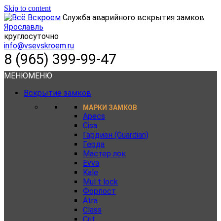
Skip to content
Служба аварийного вскрытия замков
Ярославль
круглосуточно
info@vsevskroem.ru
8 (965) 399-99-47
МЕНЮ
МЕНЮ
Вскрытие замков
МАРКИ ЗАМКОВ
Apecs
Cisa
Гардиан (Guardian)
Герда
Мастер лок
Evva
Kale
Mul t lock
Форпост
Atra
Class
Crit