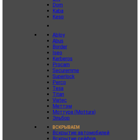
Dom
Kaba
Keso
Abloy
Abus
Border
Iseo
Kerberos
Procam
Securemme
Superlock
Perco
Tesa
Titan
Viatec
Меттэм
Моттура (Mottura)
Эльбор
ВСКРЫВАЕМ
Вскрытие автомобилей
Вскрытие сейфов